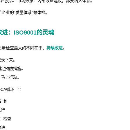
客户投诉、市场数据、内部改进建议，都要纳入体系。
企业的“质量体系”做体检。
进：ISO9001的灵魂
一般质量检查最大的不同在于：
持续改进
。
记录下来。
制定预防措施。
？马上行动。
DCA循环
”：
：计划
执行
）：检查
改进