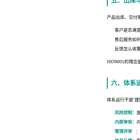
五、出库
产品出库、交付
客户是否满
售后服务如
反馈怎么收
ISO9001的理念
六、体系
体系运行不是“建
风险控制
：
内部审核
：
管理评审