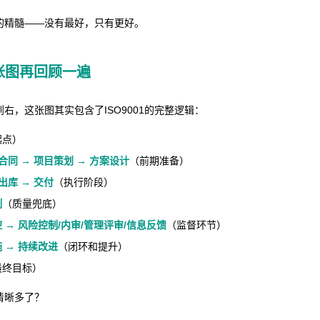
01的精髓——没有最好，只有更好。
张图再回顾一遍
右，这张图其实包含了ISO9001的完整逻辑：
起点）
合同 → 项目策划 → 方案设计
（前期准备）
出库 → 交付
（执行阶段）
制
（质量兜底）
 → 风险控制/内审/管理评审/信息反馈
（监督环节）
 → 持续改进
（闭环和提升）
最终目标）
清晰多了？